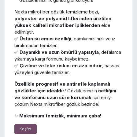
Gözlüklerinizi ilk günkü gibi koruyun!
Nexta mikrofiber gözlük temizleme bezi,
polyester ve polyamid liflerinden üretilen
yüksek kaliteli mikrofiber ipliklerden
elde
edilmiştir.
✅
Üstün su emici özelliği
, camlarınızı hızlı ve iz
bırakmadan temizler.
✅
Dayanıklı ve uzun ömürlü yapısıyla
, defalarca
yıkamaya karşı formunu kaybetmez.
✅
Çizilme ve leke riskini en aza indirir
, hassas
yüzeyleri güvenle temizler.
Özellikle progresif ve antirefle kaplamalı
gözlükler için idealdir!
Gözlüklerinizin
netliğini
ve konforunu uzun süre korumak
için en iyi
çözüm Nexta mikrofiber gözlük bezinde!
✨
Maksimum temizlik, minimum çaba!
Keşfet