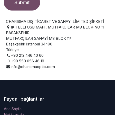
Submit
CHARISMA DIŞ TİCARET VE SANAYİ LİMİTED ŞİRKETİ
IKITELLI OSB MAH . MUTFAKCILAR M8 BLOK-NO 11
BASAKSEHIR
MUTFAKÇILAR SANAYİ M8 BLOK 11/
Başakşehir İstanbul 34490
Türkiye
+90 212 446 40 60
+90 553 056 46 18
info@charismaoptic.com
Faydalı bağlantılar
Ana Sayfa
Hakkımızda