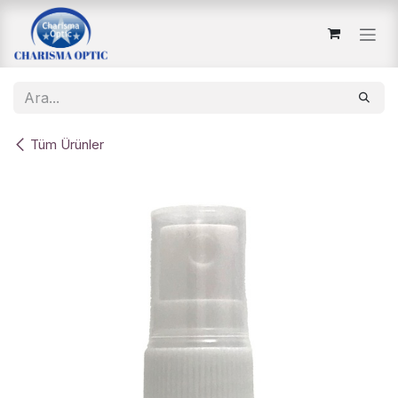
İçereği Atla
Tüm Ürünler