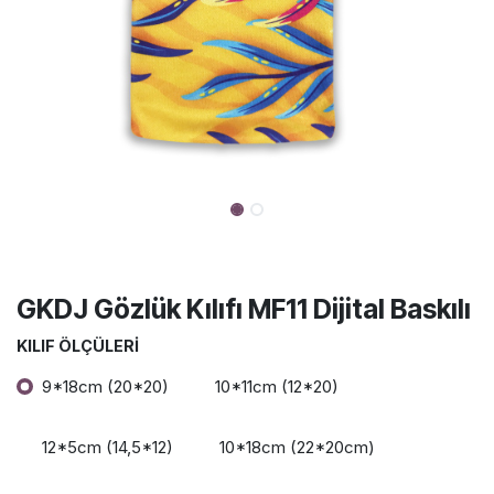
GKDJ Gözlük Kılıfı MF11 Dijital Baskılı
KILIF ÖLÇÜLERI
9*18cm (20*20)
10*11cm (12*20)
12*5cm (14,5*12)
10*18cm (22*20cm)