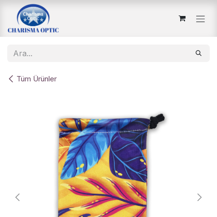
İçereği Atla
Tüm Ürünler