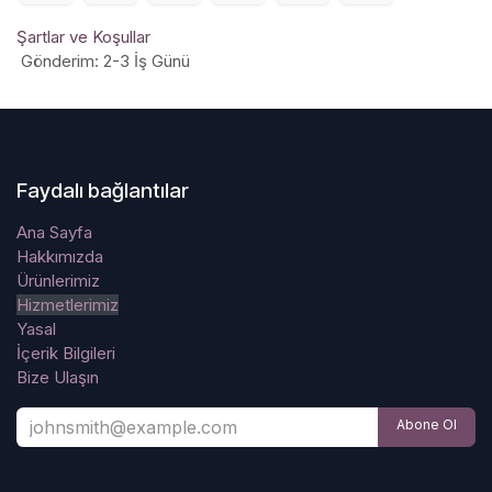
Şartlar ve Koşullar
Gönderim: 2-3 İş Günü
Faydalı bağlantılar
Ana Sayfa
Hakkımızda
Ürünlerimiz
Hizmetlerimiz
Yasal
İçerik Bilgileri
Bize Ulaşın
Abone Ol