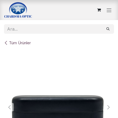
İçereği Atla
Tüm Ürünler