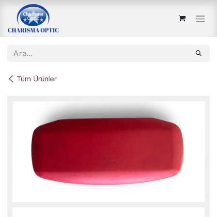
İçereği Atla
Tüm Ürünler