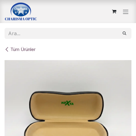
İçereği Atla
Tüm Ürünler