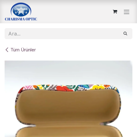
İçereği Atla
Tüm Ürünler