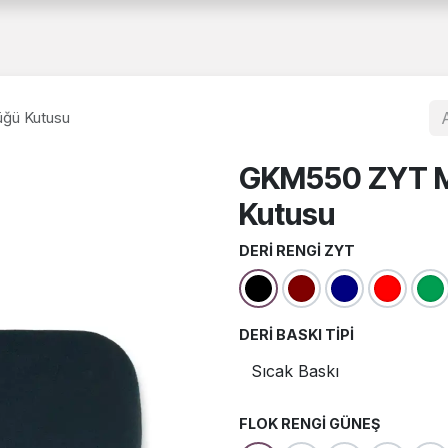
a
Hakkımızda
Katalog
B2B
Belgelerimiz
İnsan Kaynakları
ğü Kutusu
GKM550 ZYT M
Kutusu
DERI RENGI ZYT
DERI BASKI TIPI
FLOK RENGI GÜNEŞ