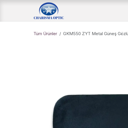
İçereği Atla
Ana Sayfa
Mağaz
Tüm Ürünler
GKM550 ZYT Metal Güneş Gözlü