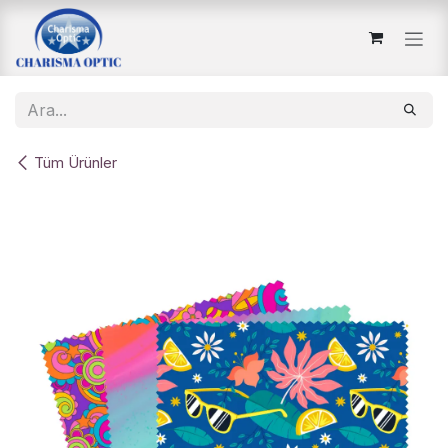
İçereği Atla
Tüm Ürünler