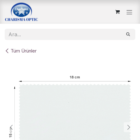
İçereği Atla
Tüm Ürünler