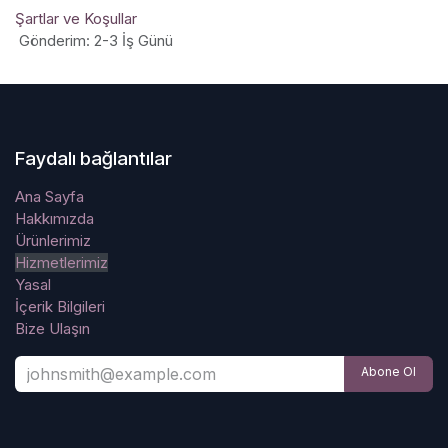
Şartlar ve Koşullar
Gönderim: 2-3 İş Günü
Faydalı bağlantılar
Ana Sayfa
Hakkımızda
Ürünlerimiz
Hizmetlerimiz
Yasal
İçerik Bilgileri
Bize Ulaşın
Abone Ol