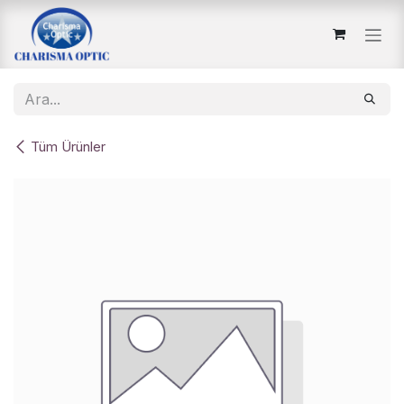
İçereği Atla
Tüm Ürünler